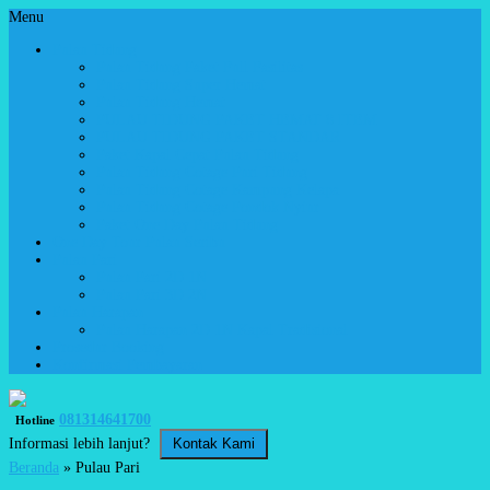
Menu
Pulau Tidung
Pulau Tidung Paket Full Fasilitas
Pulau Tidung Super Hemat
Pulau Tidung Hemat
PULAU TIDUNG PAKET HEMAT 8 ITEM
PULAU TIDUNG PAKET STANDAR
Paket Kapal Cepat Pulau Tidung
Pulau Tidung Cotage Puri Tidung
Pulau Tidung Cotage Kampung Kelapa
Pulau Tidung Cotage Pondok Nyiur
Paket One Day Pulau Tidung
One Day Tour Pulau Seribu
Pulau Pari
Pulau Pari 2D 1N
Pulau Pari 3D 2N
Pulau Harapan
Pulau Harapan 2D 1N Kapal Tradisional
Prosedur Booking
Konfirmasi Pembayaran
081314641700
Hotline
Informasi lebih lanjut?
Kontak Kami
Beranda
»
Pulau Pari