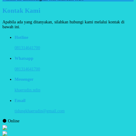
Kontak Kami
Apabila ada yang ditanyakan, silahkan hubungi kami melalui kontak di
bawah ini.
Hotline
081314641700
Whatsapp
081314641700
Messenger
khaerudin.ndin
Email
tidungkhaerudin@gmail.com
⚫ Online