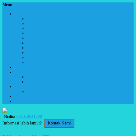
Menu
Pulau Tidung
Pulau Tidung Paket Full Fasilitas
Pulau Tidung Super Hemat
Pulau Tidung Hemat
PULAU TIDUNG PAKET HEMAT 8 ITEM
PULAU TIDUNG PAKET STANDAR
Paket Kapal Cepat Pulau Tidung
Pulau Tidung Cotage Puri Tidung
Pulau Tidung Cotage Kampung Kelapa
Pulau Tidung Cotage Pondok Nyiur
Paket One Day Pulau Tidung
One Day Tour Pulau Seribu
Pulau Pari
Pulau Pari 2D 1N
Pulau Pari 3D 2N
Pulau Harapan
Pulau Harapan 2D 1N Kapal Tradisional
Prosedur Booking
Konfirmasi Pembayaran
081314641700
Hotline
Informasi lebih lanjut?
Kontak Kami